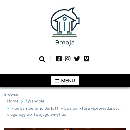
Skip
to
content
Podziel się z Tobą najlepszymi
9MAJA
pomysłami
MENU
Browse :
Home
Żyrandole
Flos Lampe Gino Sarfatti – Lampa, która wprowadzi styl i
elegancję do Twojego wnętrza