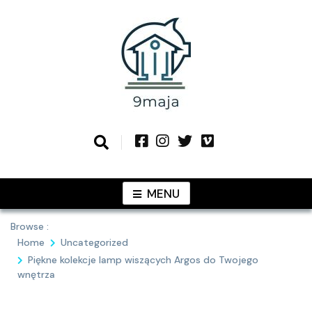
Skip
to
content
Podziel się z Tobą najlepszymi
9MAJA
pomysłami
MENU
Browse :
Home
Uncategorized
Piękne kolekcje lamp wiszących Argos do Twojego
wnętrza