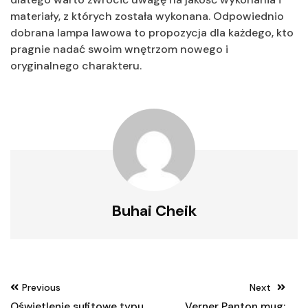
materiały, z których została wykonana. Odpowiednio
dobrana lampa lawowa to propozycja dla każdego, kto
pragnie nadać swoim wnętrzom nowego i
oryginalnego charakteru.
Buhai Cheik
Nawigacja
Previous
Next
wpisu
Oświetlenie sufitowe typu
Verner Panton mug: