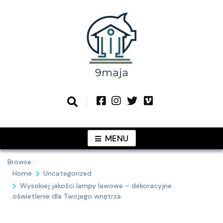
Skip
to
content
Podziel się z Tobą najlepszymi
9MAJA
pomysłami
MENU
Browse :
Home
Uncategorized
Wysokiej jakości lampy lawowe – dekoracyjne
oświetlenie dla Twojego wnętrza