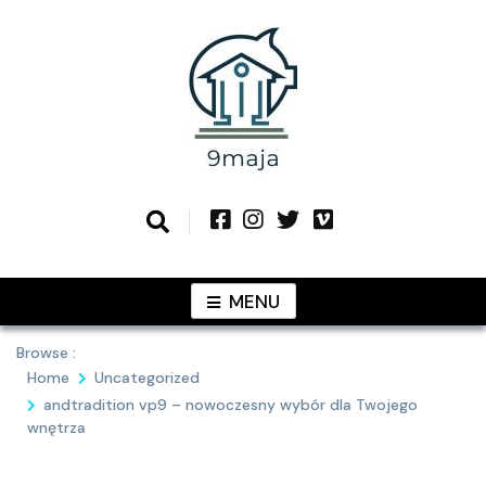
Skip
to
content
Podziel się z Tobą najlepszymi
9MAJA
pomysłami
MENU
Browse :
Home
Uncategorized
andtradition vp9 – nowoczesny wybór dla Twojego
wnętrza