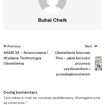
Buhai Cheik
Nawigacja
Previous
Next
wpisu
AKARI 3A – Nowoczesna i
Oświetlenie biurowe
Wydajna Technologia
Flos – jakie korzyści
Oświetlenia
przynosi
użytkownikom i
przedsiębiorstwom
Dodaj komentarz
Twój adres e-mail nie zostanie opublikowany.
Wymagane pola
są oznaczone
*