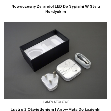
Nowoczesny Żyrandol LED Do Sypialni W Stylu
Nordyckim
LAMPY STOŁOWE
Lustro Z Oświetleniem I Anty-Mgłą Do Łazienki