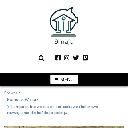
Skip
to
content
Podziel się z Tobą najlepszymi
9MAJA
pomysłami
MENU
Browse :
Home
Wisiorki
Lampa sufitowa dla dzieci: ciekawe i kolorowe
rozwiązanie dla każdego pokoju