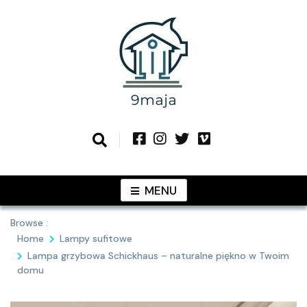
Skip
to
content
Podziel się z Tobą najlepszymi
9MAJA
pomysłami
MENU
Browse :
Home
Lampy sufitowe
Lampa grzybowa Schickhaus – naturalne piękno w Twoim
domu