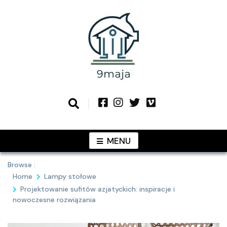
Skip
to
content
Podziel się z Tobą najlepszymi
9MAJA
pomysłami
MENU
Browse :
Home
Lampy stołowe
Projektowanie sufitów azjatyckich: inspiracje i
nowoczesne rozwiązania