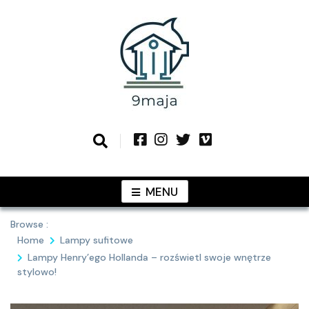
Skip
to
content
Podziel się z Tobą najlepszymi
9MAJA
pomysłami
MENU
Browse :
Home
Lampy sufitowe
Lampy Henry’ego Hollanda – rozświetl swoje wnętrze
stylowo!