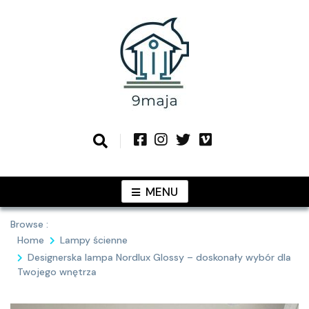
Skip
to
content
Podziel się z Tobą najlepszymi
9MAJA
pomysłami
MENU
Browse :
Home
Lampy ścienne
Designerska lampa Nordlux Glossy – doskonały wybór dla
Twojego wnętrza