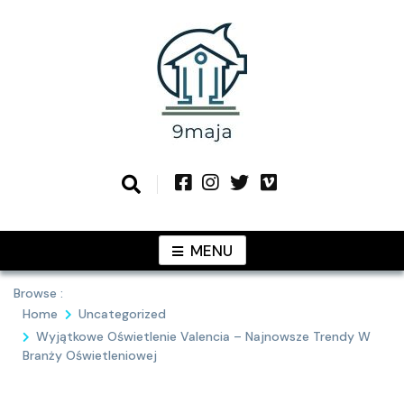
Skip
to
content
Podziel się z Tobą najlepszymi
9MAJA
pomysłami
MENU
Browse :
Home
Uncategorized
Wyjątkowe Oświetlenie Valencia – Najnowsze Trendy W
Branży Oświetleniowej