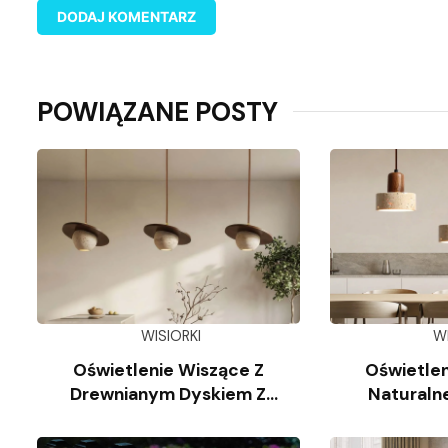
POWIĄZANE POSTY
WISIORKI
W
Oświetlenie Wiszące Z
Oświetlen
Drewnianym Dyskiem Z
Naturaln
Trawertynu
Wap