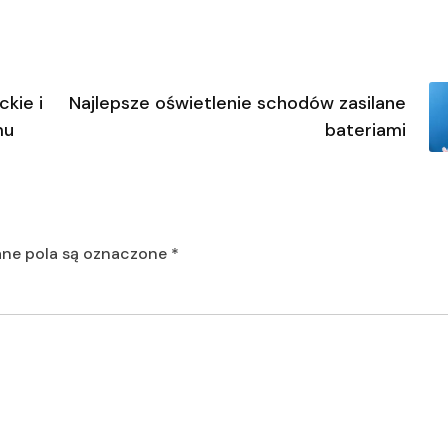
kie i
Najlepsze oświetlenie schodów zasilane
mu
bateriami
e pola są oznaczone
*