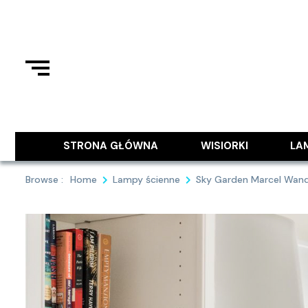
Skip
to
content
Podziel się z Tobą najlepszymi
9MAJA
STRONA GŁÓWNA
WISIORKI
LA
Browse :
Home
Lampy ścienne
Sky Garden Marcel Wand