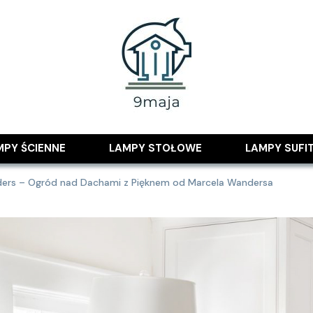
 pomysłami
MPY ŚCIENNE
LAMPY STOŁOWE
LAMPY SUFI
ers – Ogród nad Dachami z Pięknem od Marcela Wandersa