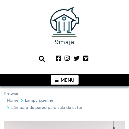
Skip
to
content
Podziel się z Tobą najlepszymi
9MAJA
pomysłami
MENU
Browse :
Home
Lampy ścienne
Lámpara de pared para sala de estar