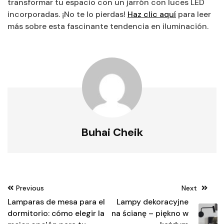
transformar tu espacio con un jarrón con luces LED
incorporadas. ¡No te lo pierdas!
Haz clic aquí
para leer
más sobre esta fascinante tendencia en iluminación.
Buhai Cheik
Nawigacja
Previous
Next
wpisu
Lamparas de mesa para el
Lampy dekoracyjne
dormitorio: cómo elegir la
na ścianę – piękno w