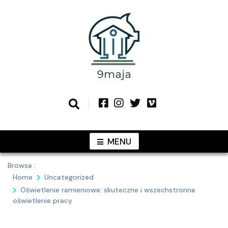
Skip
to
content
Podziel się z Tobą najlepszymi
9MAJA
pomysłami
MENU
Browse :
Home
Uncategorized
Oświetlenie ramieniowe: skuteczne i wszechstronne
oświetlenie pracy