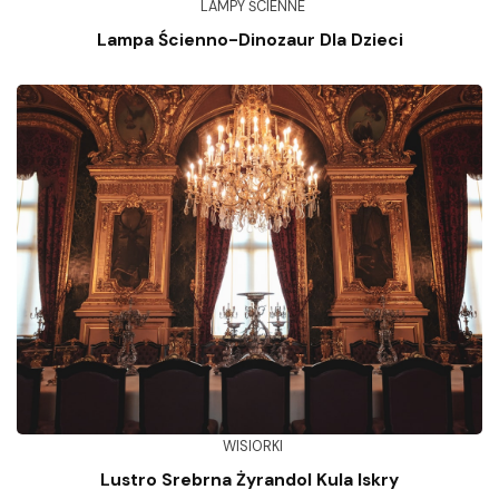
LAMPY ŚCIENNE
Lampa Ścienno-Dinozaur Dla Dzieci
WISIORKI
Lustro Srebrna Żyrandol Kula Iskry