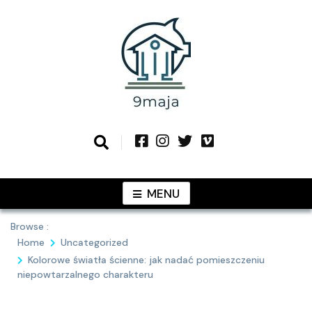
Skip
to
content
Podziel się z Tobą najlepszymi
9MAJA
pomysłami
MENU
Browse :
Home
Uncategorized
Kolorowe światła ścienne: jak nadać pomieszczeniu
niepowtarzalnego charakteru