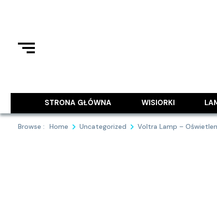
Skip
to
content
Podziel się z Tobą najlepszymi
9MAJA
STRONA GŁÓWNA
WISIORKI
LA
Browse :
Home
Uncategorized
Voltra Lamp – Oświetleni