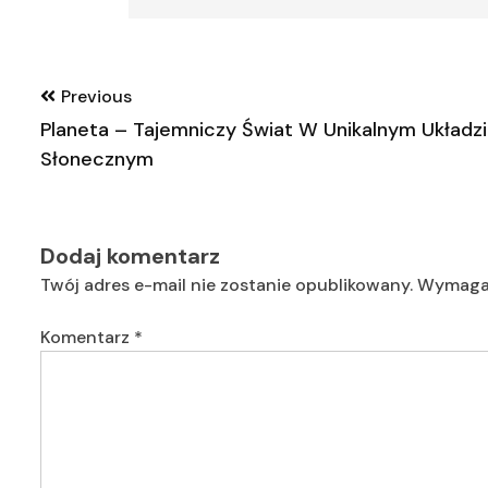
Nawigacja
Previous
wpisu
Planeta – Tajemniczy Świat W Unikalnym Układz
Słonecznym
Dodaj komentarz
Twój adres e-mail nie zostanie opublikowany.
Wymagan
Komentarz
*