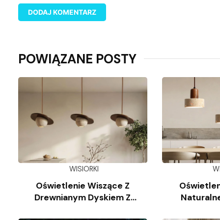
POWIĄZANE POSTY
WISIORKI
W
Oświetlenie Wiszące Z
Oświetlen
Drewnianym Dyskiem Z
Naturaln
Trawertynu
Wap