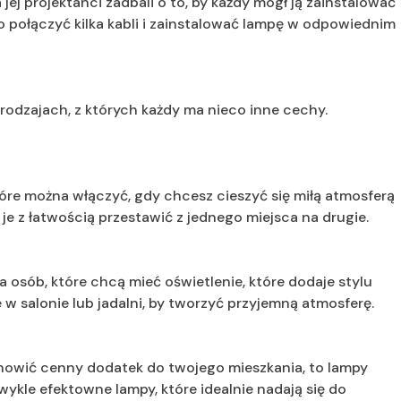
a jej projektanci zadbali o to, by każdy mógł ją zainstalować
to połączyć kilka kabli i zainstalować lampę w odpowiednim
rodzajach, z których każdy ma nieco inne cechy.
tóre można włączyć, gdy chcesz cieszyć się miłą atmosferą
je z łatwością przestawić z jednego miejsca na drugie.
 osób, które chcą mieć oświetlenie, które dodaje stylu
 salonie lub jadalni, by tworzyć przyjemną atmosferę.
tanowić cenny dodatek do twojego mieszkania, to lampy
wykle efektowne lampy, które idealnie nadają się do