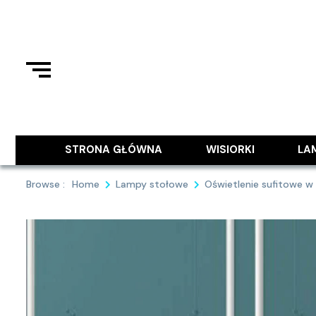
Skip
to
content
Podziel się z Tobą najlepszymi
9MAJA
STRONA GŁÓWNA
WISIORKI
LA
Browse :
Home
Lampy stołowe
Oświetlenie sufitowe w 