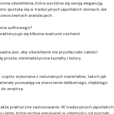
orma oświetlenia, która wyróżnia się swoją elegancją,
zęsto spotyka się w tradycyjnych japońskich domach, ale
 nowoczesnych aranżacjach.
lenia sufitowego?
arakteryzuje się kilkoma ważnymi cechami:
ażne jest, aby oświetlenie nie przytłaczało całości
ę proste, minimalistyczne kształty i kolory.
t często wykonane z naturalnych materiałów, takich jak
ateriały pozwalają na stworzenie delikatnego, miękkiego
 do wnętrza.
także praktyczne zastosowanie. W tradycyjnych japońskich
lku lamp, które można regulować w zależności od potrzeb.