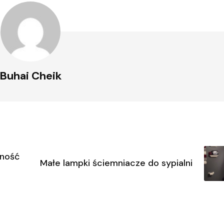
Buhai Cheik
lność
Małe lampki ściemniacze do sypialni