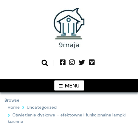
Skip
to
content
Podziel się z Tobą najlepszymi
9MAJA
pomysłami
MENU
Browse :
Home
Uncategorized
Oświetlenie dyskowe – efektowne i funkcjonalne lampki
ścienne