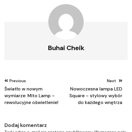
Buhai Cheik
Nawigacja
Previous
Next
wpisu
Światło w nowym
Nowoczesna lampa LED
wymiarze: Mito Lamp –
Square – stylowy wybór
rewolucyjne oświetlenie!
do każdego wnętrza
Dodaj komentarz
Twój adres e-mail nie zostanie opublikowany.
Wymagane pola