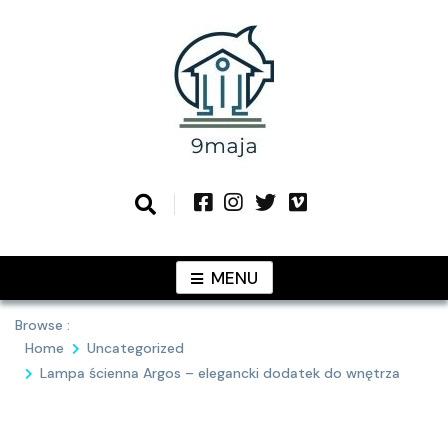
Skip
to
content
Podziel się z Tobą najlepszymi
9MAJA
pomysłami
MENU
Browse :
Home
Uncategorized
Lampa ścienna Argos – elegancki dodatek do wnętrza