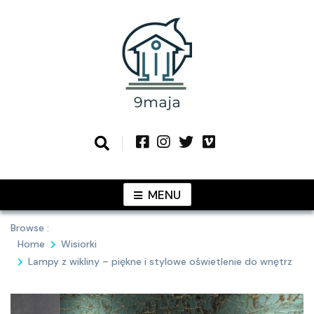
Skip
to
content
Podziel się z Tobą najlepszymi
9MAJA
pomysłami
MENU
Browse :
Home
Wisiorki
Lampy z wikliny – piękne i stylowe oświetlenie do wnętrz